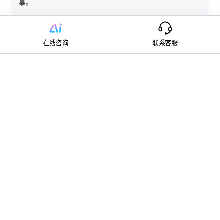
事。
销售售前
在线咨询
联系客服
快速查案例、报价说明、合同条款和解决方案差异。
交付团队
从需求、设计、测试和验收材料中快速整理交付说明。
让企业云盘从“资料仓库”变成
“知识入口”
用云盘+AI把文件问答、多文件总结和权限治理放到同一套
嘟哩体系中。